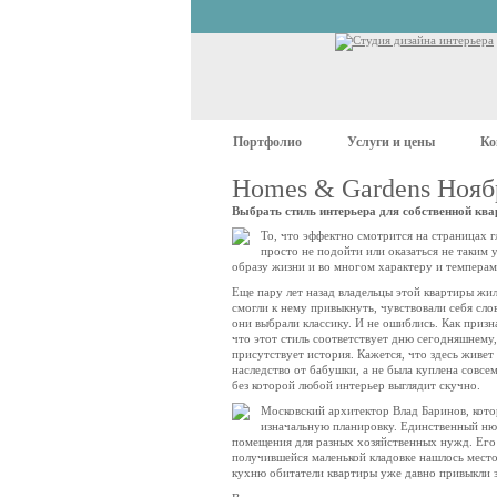
Портфолио
Услуги и цены
Ко
Homes & Gardens Нояб
Выбрать стиль интерьера для собственной квар
То, что эффектно смотрится на страницах 
просто не подойти или оказаться не таким 
образу жизни и во многом характеру и темперам
Еще пару лет назад владельцы этой квартиры жил
смогли к нему привыкнуть, чувствовали себя сл
они выбрали классику. И не ошиблись. Как призна
что этот стиль соответствует дню сегодняшнему,
присутствует история. Кажется, что здесь живет 
наследство от бабушки, а не была куплена совсе
без которой любой интерьер выглядит скучно.
Московский архитектор Влад Баринов, кото
изначальную планировку. Единственный ню
помещения для разных хозяйственных нужд. Его 
получившейся маленькой кладовке нашлось место
кухню обитатели квартиры уже давно привыкли 