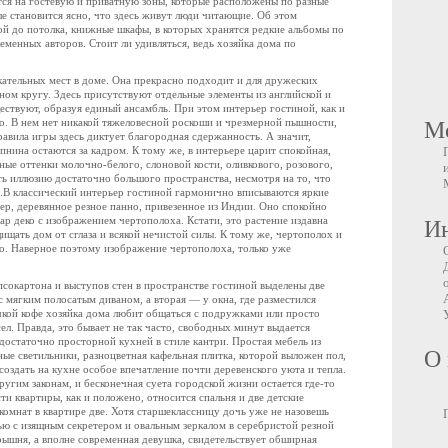
ся на гостевую и приватную зоны, которые расположены по разные
ле становится ясно, что здесь живут люди читающие. Об этом
й до потолка, книжные шкафы, в которых хранятся редкие альбомы по
еменных авторов. Стоит ли удивляться, ведь хозяйка дома по
ательных мест в доме. Она прекрасно подходит и для дружеских
ном кругу. Здесь присутствуют отдельные элементы из английской и
ествуют, образуя единый ансамбль. При этом интерьер гостиной, как и
ко. В нем нет никакой тяжеловесной роскоши и чрезмерной пышности,
М
равила игры здесь диктует благородная сдержанность. А значит,
пнина остаются за кадром. К тому же, в интерьере царит спокойная,
ые оттенки молочно-белого, слоновой кости, оливкового, розового,
ать иллюзию достаточно большого пространства, несмотря на то, что
и.В классический интерьер гостиной гармонично вписываются яркие
ер, деревянное резное панно, привезенное из Индии. Оно спокойно
ар деко с изображением чертополоха. Кстати, это растение издавна
Ин
ищать дом от сглаза и всякой нечистой силы. К тому же, чертополох и
вно. Наверное поэтому изображение чертополоха, только уже
сокартона и выступов стен в пространстве гостиной выделены две
 мягким полосатым диваном, а вторая — у окна, где разместился
чкой кофе хозяйка дома любит общаться с подружками или просто
л. Правда, это бывает не так часто, свободных минут выдается
остаточно просторной кухней в стиле кантри. Простая мебель из
О 
ные светильники, разноцветная кафельная плитка, которой выложен пол,
оздать на кухне особое впечатление почти деревенского уюта и тепла.
ругим законам, и бесконечная суета городской жизни остается где-то
ти квартиры, как и положено, относится спальня и две детские
 комнат в квартире две. Хотя старшеклассницу дочь уже не назовешь
чью с изящным секретером и овальным зеркалом в серебристой резной
арышня, а вполне современная девушка, свидетельствует обширная