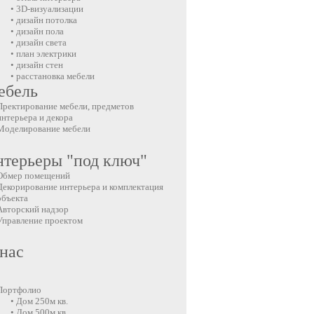
• 3D-визуализации
• дизайн потолка
• дизайн пола
• дизайн света
• план электрики
• дизайн стен
• расстановка мебели
ебель
Пректирование мебели, предметов
интерьера и декора
Моделирование мебели
терьеры "под ключ"
Обмер помещений
Декорирование интерьера и комплектация
объекта
Авторский надзор
Управление проектом
нас
Портфолио
• Дом 250м кв.
• Дом 500м кв.