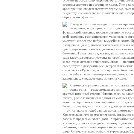
В целом пространство квартиры органично делит
стороны светлого просторного холла. Уже в хол
красноречиво свидетельствуют огромные, высото
искусству и множество книг классических и совр
образованию филолог.
Изящная гостиная — одно из самых привлек
вечеринок, и для приятного отдыха в семей
французской классики, которые органично сосущ
всей квартиры, воспринимается удивительно лег
уместной скорее где-нибудь в музейных залах. П
изощренный декор, позолота или замысловатая ле
преимущественно светлая цветовая гамма — нежн
бежевого. Гакая палитра, кстати, помогает созд
сама квартира совсем невелика по своей площад
колоритные детали в этническом стиле — наприм
соседствует с декоративными витражами в стиле 
считалось на Руси оберегом и призвано было защ
сам по себе красив и выглядит весьма декорати
живописное, украшает одну из стен в холле.
С помощью разноуровневого потолка из гип
зоны: одна — возле домашнего кинотеатра с
круглый кофейный столик. Именно здесь за чаше
читать, расположившись в одном из уютных кресе
немного. Арочный проем соединяет гостиную с д
беленого дерева, шторы в полоску, изящные кова
— эти со вкусом подобранные детали помогают с
Кажется даже, что время течет здесь совсем по д
далеко за пределами этого дома. К приватной час
комнаты. Детей в семье двое, поэтому и детских
ребенком, и ее комната скорее напоминает деви
раме. О том, что здесь живет не тургеневская б