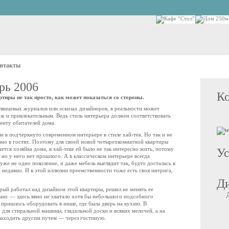
нтакты
рь 2006
К
тиры не так просто, как может показаться со стороны.
глянцевых журналов или эскизах дизайнеров, в реальности может
уж и привлекательным. Ведь стиль интерьера должен соответствовать
енту обитателей дома.
и в подчеркнуто современном интерьере в стиле хай-тек. Но так и не
овно в гостях. Поэтому для своей новой четырехкомнатной квартиры
ется хозяйка дома, в хай-теке ей было не так интересно жить, потому
Ус
 но у него нет прошлого. А в классическом интерьере всегда
уже не одно поколение, и даже мебель выглядит так, будто досталась в
м недавно. И в этой иллюзии преемственности тоже есть своя интрига,
Ди
рый работал над дизайном этой квартиры, решил не менять ее
анс — здесь явно не хватало хотя бы небольшого подсобного
пришлось оборудовать в нише, где была дверь на кухню. В
 для стиральной машины, гладильной доски и всяких мелочей, а на
заходить другим путем — через гостиную.