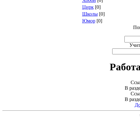
Хобби
[0]
Цирк
[0]
Школы
[0]
Юмор
[0]
По
Учит
Работа
Ссы
В разд
Ссы
В разд
До